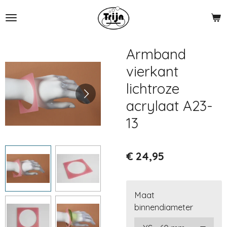
Ga
direct
naar
de
Armband
hoofdinhoud
vierkant
lichtroze
acrylaat A23-
13
€ 24,95
Maat
binnendiameter