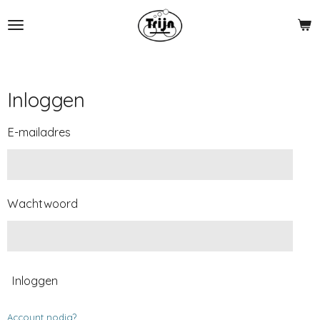
Ga
direct
naar
de
hoofdinhoud
Inloggen
E-mailadres
Wachtwoord
Inloggen
Account nodig?